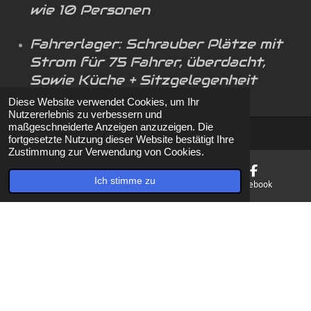
wie 10 Personen
Fahrerlager: Schrauber Plätze mit
Strom für 75 Fahrer, überdacht,
Sowie Küche + Sitzgelegenheit
Diese Website verwendet Cookies, um Ihr
Nutzererlebnis zu verbessern und
maßgeschneiderte Anzeigen anzuzeigen. Die
fortgesetzte Nutzung dieser Website bestätigt Ihre
Zustimmung zur Verwendung von Cookies.
Datenschutz
Ich stimme zu
E-Mail
Karte
Facebook
Impressum
© 1995 - 2023 AMC Mühlau e.V.
F
a